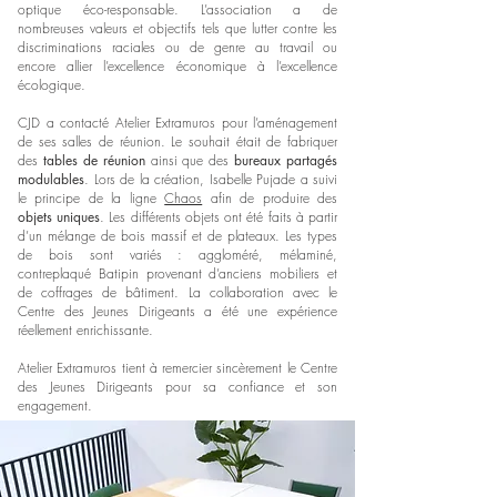
optique éco-responsable. L’association a de
nombreuses valeurs et objectifs tels que lutter contre les
discriminations raciales ou de genre au travail ou
encore allier l’excellence économique à l’excellence
écologique.
CJD a contacté Atelier Extramuros pour l’aménagement
de ses salles de réunion. Le souhait était de fabriquer
des
tables de réunion
ainsi que des
bureaux partagés
modulables
. Lors de la création, Isabelle Pujade a suivi
le principe de la ligne
Chaos
afin de produire des
objets uniques
. Les différents objets ont été faits à partir
d’un mélange de bois massif et de plateaux. Les types
de bois sont variés : aggloméré, mélaminé,
contreplaqué Batipin provenant d’anciens mobiliers et
de coffrages de bâtiment. La collaboration avec le
Centre des Jeunes Dirigeants a été une expérience
réellement enrichissante.
Atelier Extramuros tient à remercier sincèrement le Centre
des Jeunes Dirigeants pour sa confiance et son
engagement.