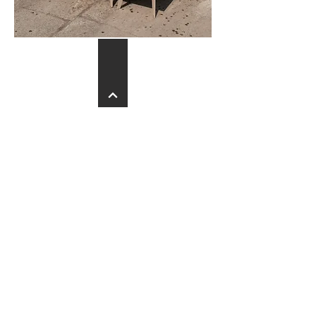
Orée
Heineken
Autres Lignes