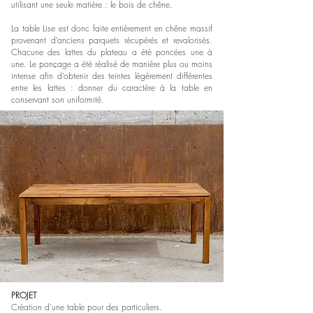
utilisant une seule matière : le bois de chêne.
La table Lise est donc faite entièrement en chêne massif
provenant d’anciens parquets récupérés et revalorisés.
Chacune des lattes du plateau a été poncées une à
une. Le ponçage a été réalisé de manière plus ou moins
intense afin d’obtenir des teintes légèrement différentes
entre les lattes : donner du caractère à la table en
conservant son uniformité.
PROJET
Création d'une table pour des particuliers.